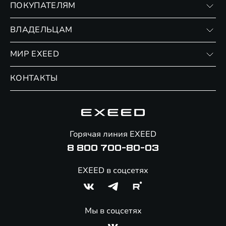
ПОКУПАТЕЛЯМ
RX
Записаться на тест-драйв
ВЛАДЕЛЬЦАМ
Финансовые программы
Личный кабинет
МИР EXEED
Страхование
Записаться на сервис
Обмен / Trade-in
Новости и события
КОНТАКТЫ
Сервис
Специальные предложения
Технологии EXEED
Гарантия EXEED
Корпоративным клиентам
Знаковые клиенты EXEED
Помощь на дорогах
Онлайн-магазин аксессуаров
Горячая линия EXEED
8 800 700-80-03
EXEED в соцсетях
Мы в соцсетях