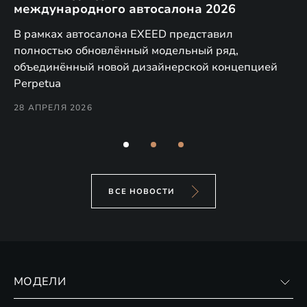
международного автосалона 2026
E
в
а,
В рамках автосалона EXEED представил
EX
полностью обновлённый модельный ряд,
по
объединённый новой дизайнерской концепцией
(н
Perpetua
Co
28 АПРЕЛЯ 2026
24
ВСЕ НОВОСТИ
МОДЕЛИ
VX