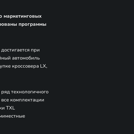
 о маркетинговых
ированы программы
достигается при
йный автомобиль
упке кроссовера LX,
 ряд технологичного
а все комплектации
ки TXL
емиместные