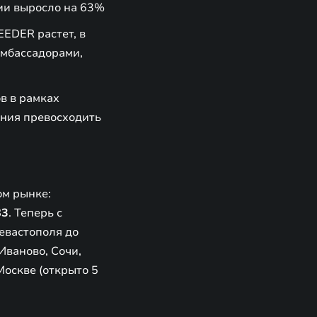
ии выросло на 63%
EDER растет, в
амбассадорами,
в в рамках
ния превосходить
ом рынке:
83
. Теперь с
евастополя до
Иваново, Сочи,
Москве (открыто 5