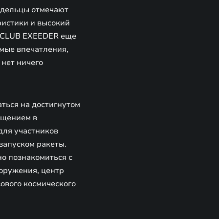
адельцы отмечают
ристики и высокий
E CLUB EXEEDER еще
имые впечатления,
 нет ничего
аться на достигнутом
ощением в
для участников
запуском ракеты.
но познакомиться с
оружения, центр
ового космического