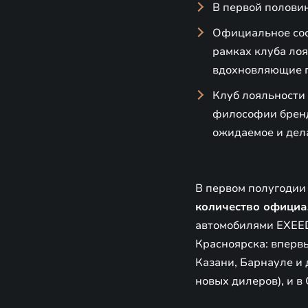
В первой полови
Официальное соо
рамках клуба ло
вдохновляющие п
Клуб лояльности
философии бренд
ожидаемое и дела
В первом полугодии
количество официа
автомобилями EXEED
Красноярска: впервы
Казани, Барнауле и 
новых дилеров), и в