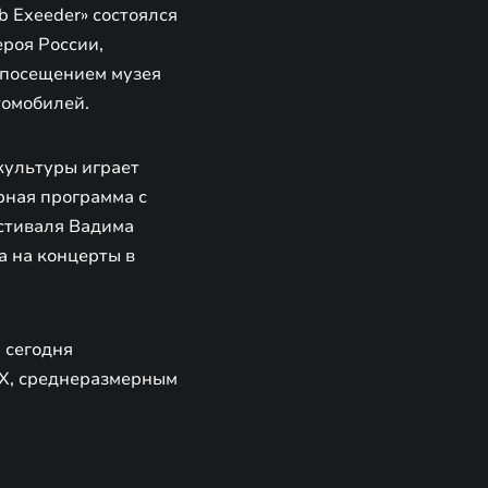
 Exeeder» состоялся
ероя России,
 посещением музея
томобилей.
культуры играет
рная программа с
естиваля Вадима
а на концерты в
 сегодня
X, среднеразмерным