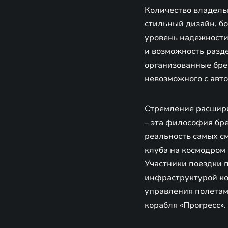
Количество владель
стильный дизайн, б
уровень надежности
и возможность разд
организованные брен
невозможного с авт
Стремление расширят
– эта философия бр
реальность самых см
клуба на космодром
Участники поездки п
инфраструктурой ко
управления полетами
корабля «Прогресс».