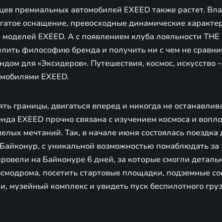
цев премиальных автомобилей EXEED также растет. Вл
огатое оснащение, превосходные динамические характе
 моделей EXEED. А с появлением клуба лояльности TH
елить философию бренда и получить ни с чем не сравн
дом для «Эксидеров». Путешествия, космос, искусство –
омобилями EXEED.
ь границы, двигаться вперед и никогда не останавлив
енда EXEED прочно связана с изучением космоса и вопл
елых мечтаний. Так, в начале июня состоялась поездка 
 Байконур, с уникальной возможностью понаблюдать за 
ровели на Байконуре 6 дней, за которые смогли деталь
смодрома, посетить стартовые площадки, подземные со
, музейный комплекс и увидеть пуск беспилотного груз