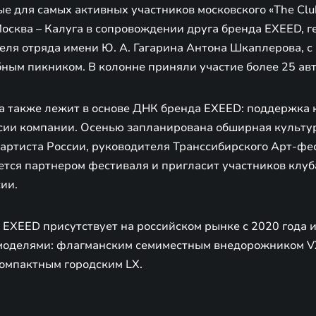
 для самых активных участников московского «The Club
осква – Калуга в сопровождении друга бренда EXEED, г
еля отряда имени Ю. А. Гагарина Антона Шкаплерова, с
бным пикником. В колонне приняли участие более 25 ав
а также лежит в основе ДНК бренда EXEED: поддержка 
сии компании. Осенью запланирована обширная культу
 артиста России, руководителя Транссибирского Арт-ф
ется партнером фестиваля и пригласит участников клуб
ии.
EXEED присутствует на российском рынке с 2020 года и
 моделями: флагманским семиместным внедорожником V
компактным городским LX.