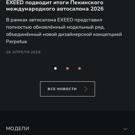
EXEED подводит итоги Пекинского
Д
международного автосалона 2026
E
в
а,
В рамках автосалона EXEED представил
EX
полностью обновлённый модельный ряд,
по
объединённый новой дизайнерской концепцией
(н
Perpetua
Co
28 АПРЕЛЯ 2026
24
ВСЕ НОВОСТИ
МОДЕЛИ