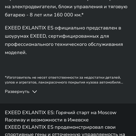
на электродвигатели, блоки управления и тяговую
батарею - 8 лет или 160 000 км.*
EXEED EXLANTIX ES официально представлен в
шоурумах EXEED, сертифицированных для
профессионального технического обслуживания
моделей.
*Изготовитель не несет ответственности за недостатки деталей,
узлов и агрегатов, лакокрасочного покрытия кузова автомобиля
EXEED в случае, если они вызваны нарушением владельцем правил
Развернуть
эксплуатации, хранения или транспортировки автомобиля,
действиями третьих лиц и/или обстоятельствами непреодолимой силы
(форс-мажор, военные действия и т.п.). Информация в данном
разделе носит ознакомительный характер. При наличии расхождений
в условиях, описанных в сервисной книжке владельца автомобиля и
EXEED EXLANTIX ES: Горячий старт на Moscow
на данной странице, приоритет отдается сведениям, указанным в
Raceway и возможности в Ижевске
сервисной книжке. Изготовитель оставляет за собой право внесения
изменений в гарантийную политику без предварительного
EXEED EXLANTIX ES продемонстрировал свои
уведомления.
спортивные гены и отточенную управляемость на