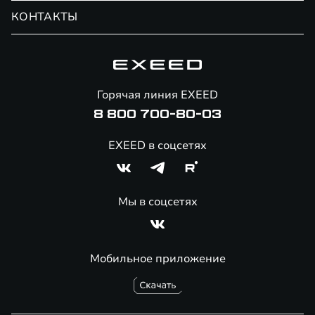
Обмен / Trade-in
Новости и события
КОНТАКТЫ
Сервис
Специальные предложения
Технологии EXEED
Гарантия EXEED
Корпоративным клиентам
Знаковые клиенты EXEED
Помощь на дорогах
Онлайн-магазин аксессуаров
Горячая линия EXEED
8 800 700-80-03
EXEED в соцсетях
Мы в соцсетях
Мобильное приложение