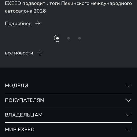
EXEED подводит итоги Пекинского международного
автосалона 2026
Подробнее
все новости
МОДЕЛИ
VX
ПОКУПАТЕЛЯМ
RX
Записаться на тест-драйв
ВЛАДЕЛЬЦАМ
Финансовые программы
Личный кабинет
МИР EXEED
Страхование
Записаться на сервис