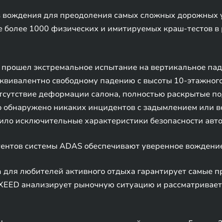
в вождения для преодоления самых сложных дорожных 
е более 1000 физических и имитируемых краш-тестов в 
прошел экстремальное испытание на вертикальное паде
 эквивалентно свободному падению с высоты 10-этажного
отсутствие деформации салона, полностью раскрытые п
ло обнаружено никаких инцидентов с задымлением или в
ило исключительные характеристики безопасности авт
тентов системы ADAS обеспечивают уверенное вождени
 для любителей активного отдыха гарантирует самые п
EXEED анализирует рыночную ситуацию и рассматривает