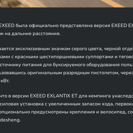
 EXEED была официально представлена версия EXEED EX
к на дальние расстояния.
ичается эксклюзивным значком серого цвета, черной от
ми с красными шестипоршневыми суппортами и тягово
источнику питания для буксируемого оборудования поль
льзовавшись оригинальным разрядным пистолетом, чере
кВт.
что в версии EXEED EXLANTIX ET для кемпинга унаслед
иловая установка с увеличенным запасом хода, первок
опционально предусмотрены крепления и велосипед, с
desheng.