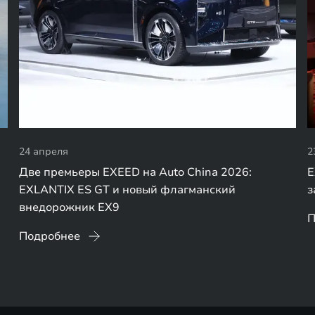
24 апреля
2
Две премьеры EXEED на Auto China 2026:
E
EXLANTIX ES GT и новый флагманский
з
внедорожник EX9
П
Подробнее