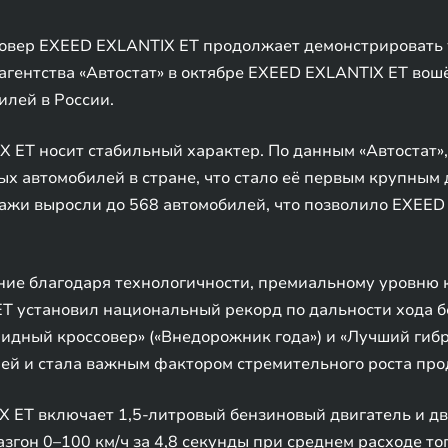
вер EXEED EXLANTIX ET продолжает демонстрировать 
агентства «Автостат» в октябре EXEED EXLANTIX ET вош
лей в России.
 ET носит стабильный характер. По данным «Автостат»,
х автомобилей в стране, что стало её первым крупным
дажи выросли до 568 автомобилей, что позволило EXEED
ие благодаря технологичности, премиальному уровню 
T установил национальный рекорд по дальности хода б
дный кроссовер» («Внедорожник года») и «Лучший гибри
ей и стала важным фактором стремительного роста про
X ET включает 1,5-литровый бензиновый двигатель и д
згон 0–100 км/ч за 4,8 секунды при среднем расходе топ