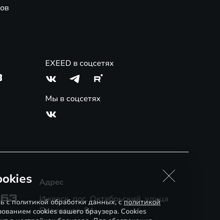
ов
EXEED в соцсетях
3
Мы в соцсетях
okies
Адрес
-63
Ижевск, пос. Октябрьский, улица
сь с политикой обработки данных, с
политикой
Полесская, 5А
ованием cookies вашего браузера. Cookies