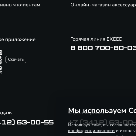
ивным клиентам
Онлайн-магазин аксессуар
Горячая линия EXEED
ое приложение
8 800 700-80-0
Мы используем Co
одаж
Отдел сервиса
412) 63-00-55
+7 (3412) 63-00
Используя сайт, вы соглашаете
конфиденциальности
и использ