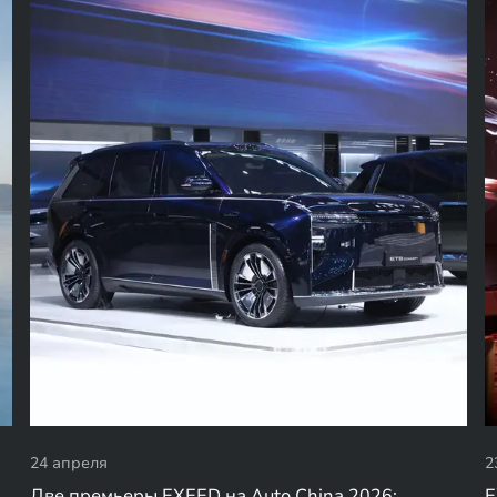
24 апреля
2
Две премьеры EXEED на Auto China 2026:
E