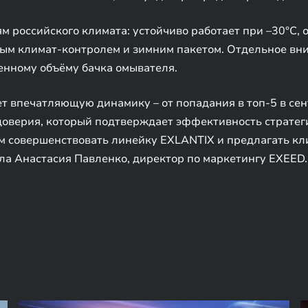
м российского климата: устойчиво работает при –30°C,
ным климат-контролем и зимним пакетом. Отдельное вн
енному объёму бачка омывателя.
 впечатляющую динамику – от попадания в топ-5 в сент
 доверия, который подтверждает эффективность стратег
м совершенствовать линейку EXLANTIX и предлагать к
ла Анастасия Павленко, директор по маркетингу EXEED.