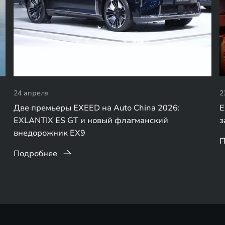
24 апреля
2
Две премьеры EXEED на Auto China 2026:
E
EXLANTIX ES GT и новый флагманский
з
внедорожник EX9
П
Подробнее