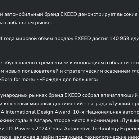
й автомобильный бренд EXEED демонстрирует высокие р
а глобальном рынке.
4 года мировой объем продаж EXEED достиг 140 959 един
 обусловлено стремлением к инновациям в области тех
м новых пользователей и стратегическим освоением гл
orn for more» - «Рожден для большего».
ждународных рынках бренд EXEED собрал впечатляющий
ди ключевых мировых достижений - награда «Лучший пр
A International Design Award, 10-я Национальная авто
ник года» в Катаре, второе место в номинации «Лучший
J.D. Power’s 2024 China Automotive Technology Experien
еха, включая дизайн продукции, технологические инно