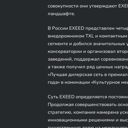
совокупности они утверждают EXEE
ландшафте.
В России EXEED представлен четы
внедорожником TXL и компактным 
сегменте и добился значительных 
консерватории и организовал вто
заведений, поддержал соревнован
а также получил ряд ценных награ
«Лучшая дилерская сеть в премиал
года» в номинации «Культурное мец
Суть EXEED определяется постоян
Продолжая совершенствовать осно
стратегию, компания намерена уск
инновационными решениями и высо
существенную долю на междунаро