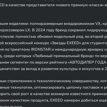
D в качестве представителя «нового премиум-класса» 
рьмя моделями: полноразмерным внедорожником VX, кр
кроссовером LX. В 2024 году бренд сохранил лидирую
успехов: полностью обновил модельный ряд, во второй 
рой всероссийский конкурс «Звезды EXEED» для студен
ия по триатлону IRONSTAR и международную ярмарку с
д, среди которых «Любимый премиальный бренд» по вер
ьном сегменте» по версии рейтинга «АВТОДИЛЕР ГОДА 
енатство» за вклад в развитие культуры и искусства в 2
ным стремлением к технологическому совершенству, ко
вные технологии, оптимизировать цепочку поставок и
орить свой рост в качестве всемирно известного премиа
ким качеством продукта, EXEED намерен добиться еще 
дном рынке.