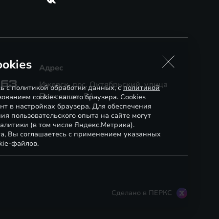
okies
Адрес
-63
Ижевск, пос. Октябрьский, улица
сь с политикой обработки данных, с
политикой
Полесская, 5А
ованием cookies вашего браузера. Cookies
нт в настройках браузера. Для обеспечения
ия пользовательского опыта на сайте могут
алитики (в том числе Яндекс.Метрика).
а, Вы соглашаетесь с применением указанных
kie-файлов.
Сделано в ПЕРКС