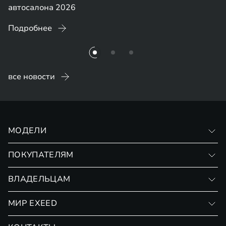
автосалона 2026
Подробнее
все новости
МОДЕЛИ
VX
ПОКУПАТЕЛЯМ
RX
Записаться на тест-драйв
ВЛАДЕЛЬЦАМ
Финансовые программы
Личный кабинет
МИР EXEED
Страхование
Записаться на сервис
Обмен / Trade-in
Новости и события