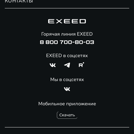
КОНТАКТЫ
Сервис
Специальные предложения
Технологии EXEED
Гарантия EXEED
Корпоративным клиентам
Знаковые клиенты EXEED
Помощь на дорогах
Онлайн-магазин аксессуаров
Горячая линия EXEED
8 800 700-80-03
EXEED в соцсетях
Мы в соцсетях
Мобильное приложение