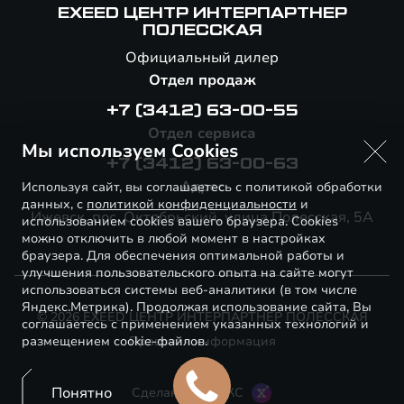
EXEED ЦЕНТР ИНТЕРПАРТНЕР
ПОЛЕССКАЯ
Официальный дилер
Отдел продаж
+7 (3412) 63-00-55
Отдел сервиса
Мы используем Cookies
+7 (3412) 63-00-63
Адрес
Используя сайт, вы соглашаетесь с политикой обработки
данных, с
политикой конфиденциальности
и
Ижевск, пос. Октябрьский, улица Полесская, 5А
использованием cookies вашего браузера. Cookies
можно отключить в любой момент в настройках
браузера. Для обеспечения оптимальной работы и
улучшения пользовательского опыта на сайте могут
использоваться системы веб-аналитики (в том числе
Яндекс.Метрика). Продолжая использование сайта, Вы
© 2026 EXEED ЦЕНТР ИНТЕРПАРТНЕР ПОЛЕССКАЯ
соглашаетесь с применением указанных технологий и
размещением cookie-файлов.
Правовая информация
Понятно
Сделано в ПЕРКС