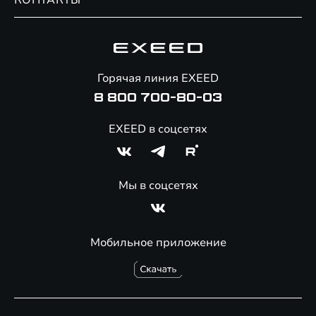
КОНТАКТЫ
Сервис
Специальные предложения
Технологии EXEED
Гарантия EXEED
Корпоративным клиентам
Знаковые клиенты EXEED
Помощь на дорогах
Онлайн-магазин аксессуаров
Горячая линия EXEED
8 800 700-80-03
EXEED в соцсетях
Мы в соцсетях
Мобильное приложение