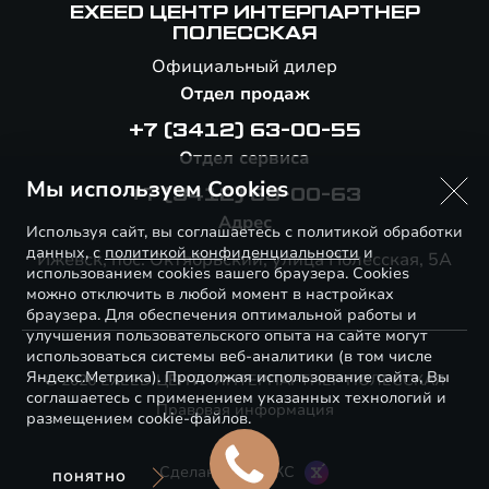
EXEED ЦЕНТР ИНТЕРПАРТНЕР
ПОЛЕССКАЯ
Официальный дилер
Отдел продаж
+7 (3412) 63-00-55
Отдел сервиса
Мы используем Cookies
+7 (3412) 63-00-63
Адрес
Используя сайт, вы соглашаетесь с политикой обработки
данных, с
политикой конфиденциальности
и
Ижевск, пос. Октябрьский, улица Полесская, 5А
использованием cookies вашего браузера. Cookies
можно отключить в любой момент в настройках
браузера. Для обеспечения оптимальной работы и
улучшения пользовательского опыта на сайте могут
использоваться системы веб-аналитики (в том числе
Яндекс.Метрика). Продолжая использование сайта, Вы
© 2026 EXEED ЦЕНТР ИНТЕРПАРТНЕР ПОЛЕССКАЯ
соглашаетесь с применением указанных технологий и
Правовая информация
размещением cookie-файлов.
Сделано в ПЕРКС
ПОНЯТНО