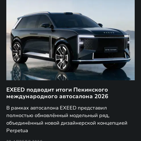
EXEED подводит итоги Пекинского
Д
международного автосалона 2026
E
в
а,
В рамках автосалона EXEED представил
EX
полностью обновлённый модельный ряд,
по
объединённый новой дизайнерской концепцией
(н
Perpetua
Co