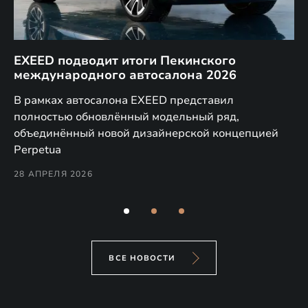
EXEED подводит итоги Пекинского
Д
международного автосалона 2026
E
в
а,
В рамках автосалона EXEED представил
EX
полностью обновлённый модельный ряд,
по
объединённый новой дизайнерской концепцией
(н
Perpetua
Co
28 АПРЕЛЯ 2026
24
ВСЕ НОВОСТИ