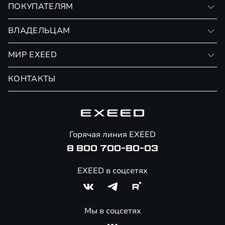
ПОКУПАТЕЛЯМ
RX
Записаться на тест-драйв
ВЛАДЕЛЬЦАМ
Финансовые программы
Личный кабинет
МИР EXEED
Страхование
Записаться на сервис
Обмен / Trade-in
Новости и события
КОНТАКТЫ
Сервис
Специальные предложения
Технологии EXEED
Гарантия EXEED
Корпоративным клиентам
Знаковые клиенты EXEED
Помощь на дорогах
Онлайн-магазин аксессуаров
Горячая линия EXEED
8 800 700-80-03
EXEED в соцсетях
Мы в соцсетях