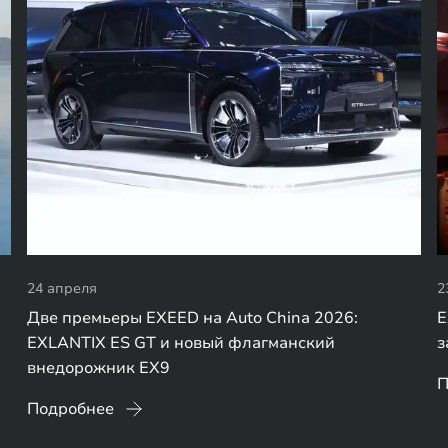
24 апреля
2
Две премьеры EXEED на Auto China 2026:
E
EXLANTIX ES GT и новый флагманский
з
внедорожник EX9
П
Подробнее