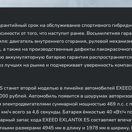
рантийный срок на обслуживание спортивного гибридно
исимости от того, что наступит ранее. Восьмилетняя гар
иля: двигатель внутреннего сгорания, рулевой механизм
д. а также на производственные дефекты лакокрасочног
ю аккумуляторную батарею гарантия распространяется в
з лучших на рынке и подчеркивает уверенность компани
 станет второй моделью в линейке автомобилей EXEED 
 000 рублей. Автомобиль появится в шоурумах авторизов
 электродвигателями суммарной мощностью 469 л.с. с
 км/ч всего за 4,6 секунды. Батарея ёмкостью 40 кВт/ч 
ммарный запас хода EXEED EXLANTIX ES составляет впеч
итными размерами 4945 мм в длину и 1978 мм в ширину,