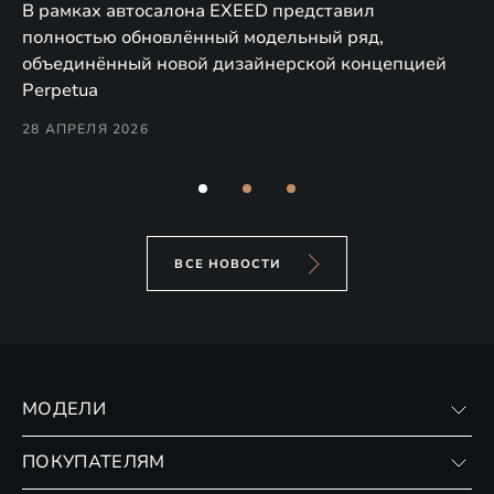
а,
В рамках автосалона EXEED представил
EX
полностью обновлённый модельный ряд,
по
объединённый новой дизайнерской концепцией
(н
Perpetua
Co
28 АПРЕЛЯ 2026
24
ВСЕ НОВОСТИ
МОДЕЛИ
VX
ПОКУПАТЕЛЯМ
RX