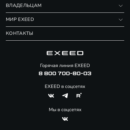
Записаться на тест-драйв
ВЛАДЕЛЬЦАМ
Финансовые программы
Личный кабинет
МИР EXEED
Страхование
Записаться на сервис
Обмен / Trade-in
Новости и события
КОНТАКТЫ
Сервис
Специальные предложения
Технологии EXEED
Гарантия EXEED
Корпоративным клиентам
Знаковые клиенты EXEED
Помощь на дорогах
Онлайн-магазин аксессуаров
Горячая линия EXEED
8 800 700-80-03
EXEED в соцсетях
Мы в соцсетях