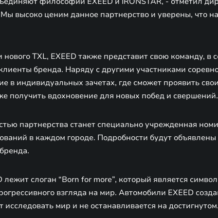
бъединяют философии EXEED и IRONSTAR, - отметил ди
 Мы высоко ценим данное партнерство и уверены, что н
нового TXL, EXEED также представит свою команду, в 
 клиенты бренда. Наряду с другими участниками соревн
е в индивидуальных зачетах, где сможет проявить свои
же получить вдохновение для новых побед и свершений.
стью партнерства станет специально учрежденная ном
ований в каждом городе. Подробности будут объявлены
бренда.
 лежит слоган “Born for more”, который является симв
огрессивного взгляда на мир. Автомобили EXEED создан
т исследовать мир и не останавливается на достигнутом