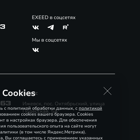
EXEED в соцсетях
03
Мы в соцсетях
 Cookies
Адрес
-63
Ижевск, пос. Октябрьский, улица
сь с политикой обработки данных, с
политикой
Полесская, 5А
ованием cookies вашего браузера. Cookies
нт в настройках браузера. Для обеспечения
ия пользовательского опыта на сайте могут
алитики (в том числе Яндекс.Метрика).
а, Вы соглашаетесь с применением указанных