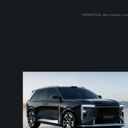
*
IRONSTAR– фестиваль спор