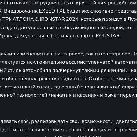
яет о начале сотрудничества с крупнейшим российским
. Внедорожник EXEED TXL будет эксклюзивно представ
 ТРИАТЛОНА & IRONSTAR 2024, которые пройдут в Лужн
создан для уверенных в себе, амбициозных людей, вот 
брана для участия в фестивале спорта IRONSTAR.
учил изменения как в интерьере, так и в экстерьере. Т
мплектуется исключительно восьмиступенчатой автомат
ный стиль автомобиля подчеркнут такими решениями, ка
 и обновленная решетка радиатора. Особенностями диз
олностью новый салон, сдвоенный экран изогнутой фор
менной технологией «нажатия и касания» и рычаг пере
евать себя, реализовывать свои возможности, двигаться
 достигать большего, иметь волю к победам и свершения