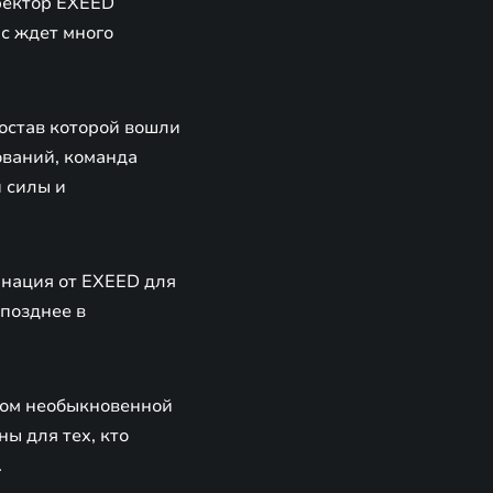
ректор EXEED
ас ждет много
состав которой вошли
ований, команда
 силы и
инация от EXEED для
 позднее в
олом необыкновенной
ы для тех, кто
.