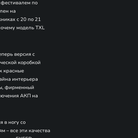
 фестивалем по
лен на
иках с 20 по 21
почему модель TXL
еперь версия с
ической коробкой
к красные
айна интерьера
мы, фирменный
ключения АКП на
 в ногу со
м – все эти качества