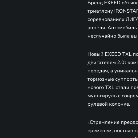
Бренд EXEED объявл
триатлону IRONSTAR
соревнованиях ЛИГА
апреля. Автомобиль 
неслучайно была вы
Новый EXEED TXL пол
двигателем 2.0t ко
передач, а уникаль
тормозные суппорты
нового TXL стали п
мультируль с совре
рулевой колонке.
«Стремление преодол
временем, постоянно