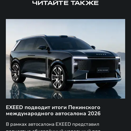
ЧИТАЙТЕ ТАКЖЕ
EXEED подводит итоги Пекинского
Д
международного автосалона 2026
E
в
а,
В рамках автосалона EXEED представил
EX