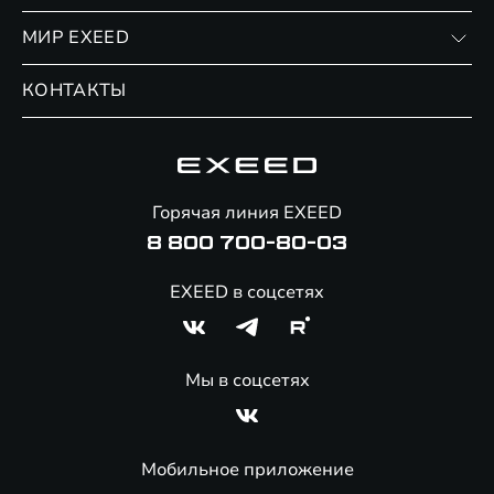
Финансовые программы
Личный кабинет
МИР EXEED
Страхование
Записаться на сервис
Обмен / Trade-in
Новости и события
КОНТАКТЫ
Сервис
Специальные предложения
Технологии EXEED
Гарантия EXEED
Корпоративным клиентам
Знаковые клиенты EXEED
Помощь на дорогах
Онлайн-магазин аксессуаров
Горячая линия EXEED
8 800 700-80-03
EXEED в соцсетях
Мы в соцсетях
Мобильное приложение