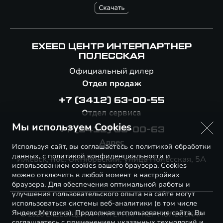
EXEED ЦЕНТР ИНТЕРПАРТНЕР
ПОЛЕССКАЯ
Официальный дилер
Отдел продаж
+7 (3412) 63-00-55
Отдел сервиса
Мы используем Cookies
+7 (3412) 63-00-63
Адрес
Используя сайт, вы соглашаетесь с политикой обработки
данных, с
политикой конфиденциальности
и
Ижевск, пос. Октябрьский, улица Полесская, 5А
использованием cookies вашего браузера. Cookies
можно отключить в любой момент в настройках
браузера. Для обеспечения оптимальной работы и
улучшения пользовательского опыта на сайте могут
использоваться системы веб-аналитики (в том числе
Яндекс.Метрика). Продолжая использование сайта, Вы
© 2026 EXEED ЦЕНТР ИНТЕРПАРТНЕР ПОЛЕССКАЯ
соглашаетесь с применением указанных технологий и