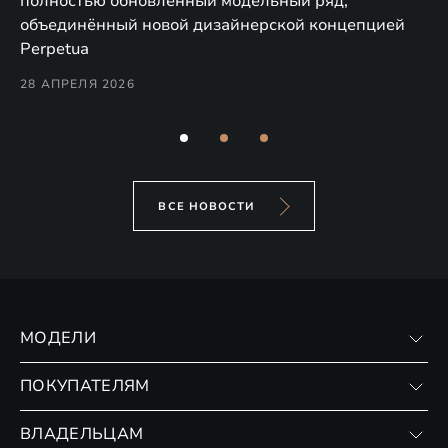
полностью обновлённый модельный ряд,
по
объединённый новой дизайнерской концепцией
(н
Perpetua
Co
28 АПРЕЛЯ 2026
24
ВСЕ НОВОСТИ
МОДЕЛИ
VX
ПОКУПАТЕЛЯМ
RX
Записаться на тест-драйв
ВЛАДЕЛЬЦАМ