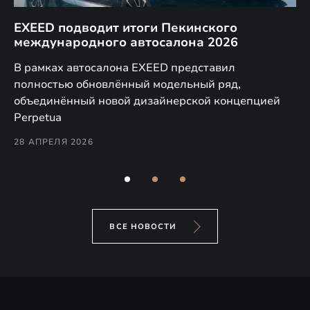
EXEED подводит итоги Пекинского
Д
международного автосалона 2026
E
в
а,
В рамках автосалона EXEED представил
EX
полностью обновлённый модельный ряд,
по
объединённый новой дизайнерской концепцией
(н
Perpetua
Co
28 АПРЕЛЯ 2026
24
ВСЕ НОВОСТИ