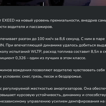
т EXEED на новый уровень премиальности, внедрив сам
сти водителя и пассажиров.
печивает разгон до 100 км/ч за 8,6 секунд. С ним в пар
SIN. При впечатляющей динамике удалось добиться выд
колу испытаний WLTP, расход топлива составит 8,5л в 
циент 0,326 – один из лучших в этом классе.
ежимов вождения позволяют водителю чувствовать себя 
 условиях: снег, грязь, песок и бездорожье.
с регулируемой жесткостью амортизаторов. Она обесп
повышает курсовую устойчивость, динамику и способств
 независимому управлению усилием демпфирования на в