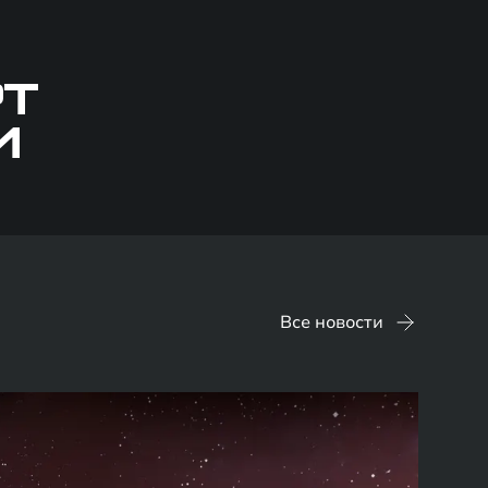
РТ
И
Все новости