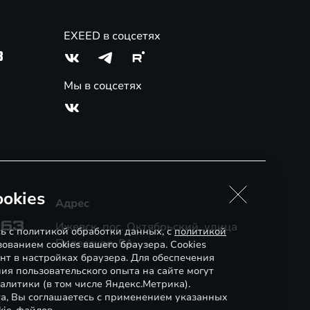
EXEED в соцсетях
3
Мы в соцсетях
okies
Адрес
-63
Ижевск, пос. Октябрьский, улица
сь с политикой обработки данных, с
политикой
Полесская, 5А
ованием cookies вашего браузера. Cookies
нт в настройках браузера. Для обеспечения
ия пользовательского опыта на сайте могут
алитики (в том числе Яндекс.Метрика).
а, Вы соглашаетесь с применением указанных