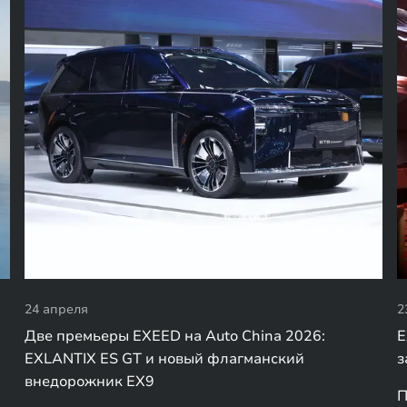
24 апреля
2
Две премьеры EXEED на Auto China 2026:
E
EXLANTIX ES GT и новый флагманский
з
внедорожник EX9
П